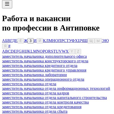
Работа и вакансии
по профессии в Антиповке
А
Б
В
Г
Д
Е
Ж
И
К
Л
М
Н
О
П
Р
С
Т
У
Ф
Х
Ц
Ч
Ш
Э
Ю
Ё
З
Й
Щ
Ы
#
Я
A
B
C
D
E
F
G
H
I
J
K
L
M
N
O
P
Q
R
S
T
U
V
W
X
Y
Z
заместитель начальника дополнительного офиса
заместитель начальника конструкторского отдела
заместитель начальника кредитного отдела
заместитель начальника кредитного управления
заместитель начальника лаборатории
заместитель начальника операционного отдела
заместитель начальника отдела
заместитель начальника отдела информационных технологий
заместитель начальника отдела кадров
заместитель начальника отдела капитального строительства
заместитель начальника отдела контроля качества
заместитель начальника отдела кредитования
заместитель начальника отдела сбыта