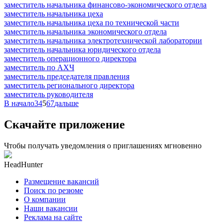
заместитель начальника финансово-экономического отдела
заместитель начальника цеха
заместитель начальника цеха по технической части
заместитель начальника экономического отдела
заместитель начальника электротехнической лаборатории
заместитель начальника юридического отдела
заместитель операционного директора
заместитель по АХЧ
заместитель председателя правления
заместитель регионального директора
заместитель руководителя
В начало
3
4
5
6
7
дальше
Скачайте приложение
Чтобы получать уведомления о приглашениях мгновенно
HeadHunter
Размещение вакансий
Поиск по резюме
О компании
Наши вакансии
Реклама на сайте