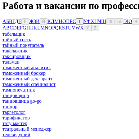
Работа и вакансии по професс
А
Б
В
Г
Д
Е
Ж
З
И
К
Л
М
Н
О
П
Р
С
У
Ф
Х
Ц
Ч
Ш
Э
Ю
Ё
Й
Т
Щ
Ы
Я
A
B
C
D
E
F
G
H
I
J
K
L
M
N
O
P
Q
R
S
T
U
V
W
X
Y
Z
табельщик
тайный гость
тайный покупатель
такелажник
таксировщик
тальман
таможенный аналитик
таможенный брокер
таможенный декларант
таможенный специалист
тампопечатник
танцовщица
танцовщица go-go
танцор
таргетолог
тарификатор
тату-мастер
театральный менеджер
телеведущий