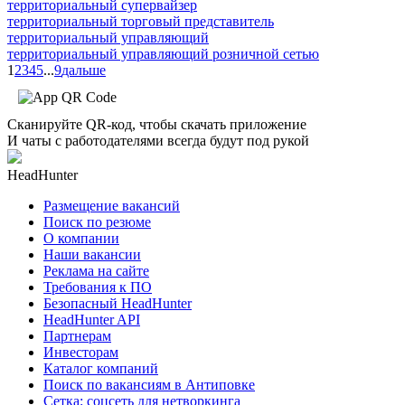
территориальный супервайзер
территориальный торговый представитель
территориальный управляющий
территориальный управляющий розничной сетью
1
2
3
4
5
...
9
дальше
Сканируйте QR-код, чтобы скачать приложение
И чаты с работодателями всегда будут под рукой
HeadHunter
Размещение вакансий
Поиск по резюме
О компании
Наши вакансии
Реклама на сайте
Требования к ПО
Безопасный HeadHunter
HeadHunter API
Партнерам
Инвесторам
Каталог компаний
Поиск по вакансиям в Антиповке
Сетка: соцсеть для нетворкинга