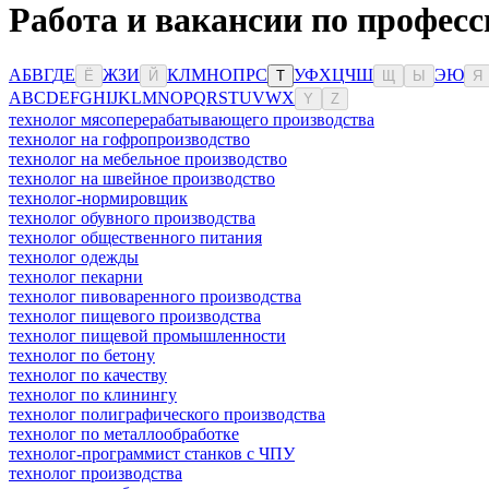
Работа и вакансии по професс
А
Б
В
Г
Д
Е
Ж
З
И
К
Л
М
Н
О
П
Р
С
У
Ф
Х
Ц
Ч
Ш
Э
Ю
Ё
Й
Т
Щ
Ы
Я
A
B
C
D
E
F
G
H
I
J
K
L
M
N
O
P
Q
R
S
T
U
V
W
X
Y
Z
технолог мясоперерабатывающего производства
технолог на гофропроизводство
технолог на мебельное производство
технолог на швейное производство
технолог-нормировщик
технолог обувного производства
технолог общественного питания
технолог одежды
технолог пекарни
технолог пивоваренного производства
технолог пищевого производства
технолог пищевой промышленности
технолог по бетону
технолог по качеству
технолог по клинингу
технолог полиграфического производства
технолог по металлообработке
технолог-программист станков с ЧПУ
технолог производства