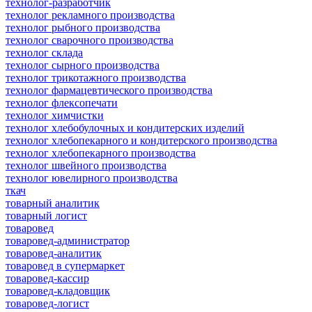
технолог-разработчик
технолог рекламного производства
технолог рыбного производства
технолог сварочного производства
технолог склада
технолог сырного производства
технолог трикотажного производства
технолог фармацевтического производства
технолог флексопечати
технолог химчистки
технолог хлебобулочных и кондитерских изделий
технолог хлебопекарного и кондитерского производства
технолог хлебопекарного производства
технолог швейного производства
технолог ювелирного производства
ткач
товарный аналитик
товарный логист
товаровед
товаровед-администратор
товаровед-аналитик
товаровед в супермаркет
товаровед-кассир
товаровед-кладовщик
товаровед-логист