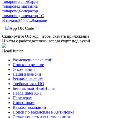
товаровед ломбарда
товаровед магазина
товаровед-оператор
товаровед-оператор 1С
В начало
3
4
5
6
7
...
9
дальше
Сканируйте QR-код, чтобы скачать приложение
И чаты с работодателями всегда будут под рукой
HeadHunter
Размещение вакансий
Поиск по резюме
О компании
Наши вакансии
Реклама на сайте
Требования к ПО
Безопасный HeadHunter
HeadHunter API
Партнерам
Инвесторам
Каталог компаний
Поиск по вакансиям в Антиповке
Сетка: соцсеть для нетворкинга