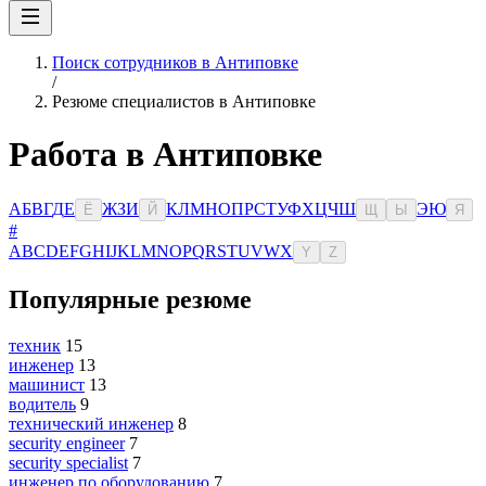
Поиск сотрудников в Антиповке
/
Резюме специалистов в Антиповке
Работа в Антиповке
А
Б
В
Г
Д
Е
Ж
З
И
К
Л
М
Н
О
П
Р
С
Т
У
Ф
Х
Ц
Ч
Ш
Э
Ю
Ё
Й
Щ
Ы
Я
#
A
B
C
D
E
F
G
H
I
J
K
L
M
N
O
P
Q
R
S
T
U
V
W
X
Y
Z
Популярные резюме
техник
15
инженер
13
машинист
13
водитель
9
технический инженер
8
security engineer
7
security specialist
7
инженер по оборудованию
7