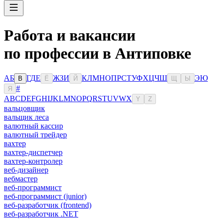
Работа и вакансии
по профессии в Антиповке
А
Б
Г
Д
Е
Ж
З
И
К
Л
М
Н
О
П
Р
С
Т
У
Ф
Х
Ц
Ч
Ш
Э
Ю
В
Ё
Й
Щ
Ы
#
Я
A
B
C
D
E
F
G
H
I
J
K
L
M
N
O
P
Q
R
S
T
U
V
W
X
Y
Z
вальцовщик
вальщик леса
валютный кассир
валютный трейдер
вахтер
вахтер-диспетчер
вахтер-контролер
веб-дизайнер
вебмастер
веб-программист
веб-программист (junior)
веб-разработчик (frontend)
веб-разработчик .NET