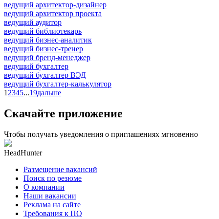
ведущий архитектор-дизайнер
ведущий архитектор проекта
ведущий аудитор
ведущий библиотекарь
ведущий бизнес-аналитик
ведущий бизнес-тренер
ведущий бренд-менеджер
ведущий бухгалтер
ведущий бухгалтер ВЭД
ведущий бухгалтер-калькулятор
1
2
3
4
5
...
19
дальше
Скачайте приложение
Чтобы получать уведомления о приглашениях мгновенно
HeadHunter
Размещение вакансий
Поиск по резюме
О компании
Наши вакансии
Реклама на сайте
Требования к ПО