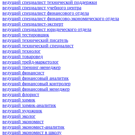
ведущий специалист технической поддержки
ведущий специалист учебного центра
ведущий специалист финансового отдела
ведущий специалист финансово-экономического отдела
ведущий специалист-эксперт
ведущий специалист юридического отдела
ведущий тестировщик
ведущий технический писатель
ведущий технический специалист
ведущий технолог
ведущий товаровед
ведущий трейд-маркетолог
ведущий тренинг-менеджер
ведущий финансист
ведущий финансовый аналитик
ведущий финансовый контролер
ведущий финансовый менеджер
ведущий флорист
ведущий химик
ведущий химик-аналитик
ведущий художник
ведущий эколог
ведущий экономист
ведущий экономист-аналитик
ведущий экономист в школу