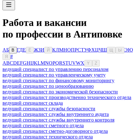
Работа и вакансии
по профессии в Антиповке
А
Б
Г
Д
Е
Ж
З
И
К
Л
М
Н
О
П
Р
С
Т
У
Ф
Х
Ц
Ч
Ш
Э
Ю
В
Ё
Й
Щ
Ы
#
Я
A
B
C
D
E
F
G
H
I
J
K
L
M
N
O
P
Q
R
S
T
U
V
W
X
Y
Z
ведущий специалист по управлению персоналом
ведущий специалист по управленческому учету
ведущий специалист по финансовому мониторингу
ведущий специалист по ценообразованию
ведущий специалист по экономической безопасности
ведущий специалист производственно технического отдела
ведущий специалист склада
ведущий специалист службы безопасности
ведущий специалист службы внутреннего аудита
ведущий специалист службы внутреннего контроля
ведущий специалист сметного отдела
ведущий специалист сметно-договорного отдела
ведущий специалист технического отдела