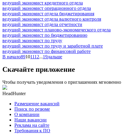
ведущий экономист кредитного отдела
ведущий экономист операционного отдела
ведущий экономист отдела бюджетирования
ведущий экономист отдела валютного контроля
ведущий экономист отдела отчетности
ведущий экономист планово-экономического отдела
ведущий экономист по бюджетированию
ведущий экономист по труду
ведущий экономист по труду и заработной плате
ведущий экономист по финансовой работе
В начало
8
9
10
11
12
...
19
дальше
Скачайте приложение
Чтобы получать уведомления о приглашениях мгновенно
HeadHunter
Размещение вакансий
Поиск по резюме
О компании
Наши вакансии
Реклама на сайте
Требования к ПО