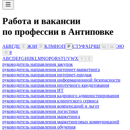
Работа и вакансии
по профессии в Антиповке
А
Б
В
Г
Д
Е
Ж
З
И
К
Л
М
Н
О
П
С
Т
У
Ф
Х
Ц
Ч
Ш
Э
Ю
Ё
Й
Р
Щ
Ы
#
Я
A
B
C
D
E
F
G
H
I
J
K
L
M
N
O
P
Q
R
S
T
U
V
W
X
Y
Z
руководитель направления закупок
руководитель направления интернет-маркетинга
руководитель направления интернет-продаж
руководитель направления информационной безопасности
руководитель направления ипотечного кредитования
руководитель направления ИТ
руководитель направления кадрового администрирования
руководитель направления клиентского сервиса
руководитель направления компенсаций и льгот
руководитель направления логистики
руководитель направления маркетинга
руководитель направления маркетинговых коммуникаций
руководитель направления обучения