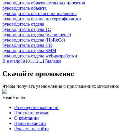
руководитель образовательных проектов
руководитель объекта
руководитель оптового направления
руководитель органа по сертификации
руководитель отдела
руководитель отдела 1С
руководитель отдела (e-commerce)
руководитель отдела (HoReCa)
руководитель отдела HR
руководитель отдела SMM
руководитель отдела web-разработки
В начало
8
9
10
11
12
...
17
дальше
Скачайте приложение
Чтобы получать уведомления о приглашениях мгновенно
HeadHunter
Размещение вакансий
Поиск по резюме
О компании
Наши вакансии
Реклама на сайте