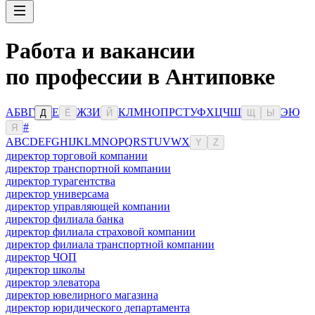
Работа и вакансии
по профессии в Антиповке
А
Б
В
Г
Е
Ж
З
И
К
Л
М
Н
О
П
Р
С
Т
У
Ф
Х
Ц
Ч
Ш
Э
Ю
Д
Ё
Й
Щ
Ы
#
Я
A
B
C
D
E
F
G
H
I
J
K
L
M
N
O
P
Q
R
S
T
U
V
W
X
Y
Z
директор торговой компании
директор транспортной компании
директор турагентства
директор универсама
директор управляющей компании
директор филиала банка
директор филиала страховой компании
директор филиала транспортной компании
директор ЧОП
директор школы
директор элеватора
директор ювелирного магазина
директор юридического департамента