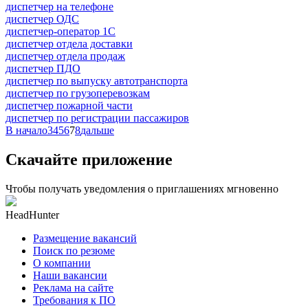
диспетчер на телефоне
диспетчер ОДС
диспетчер-оператор 1С
диспетчер отдела доставки
диспетчер отдела продаж
диспетчер ПДО
диспетчер по выпуску автотранспорта
диспетчер по грузоперевозкам
диспетчер пожарной части
диспетчер по регистрации пассажиров
В начало
3
4
5
6
7
8
дальше
Скачайте приложение
Чтобы получать уведомления о приглашениях мгновенно
HeadHunter
Размещение вакансий
Поиск по резюме
О компании
Наши вакансии
Реклама на сайте
Требования к ПО