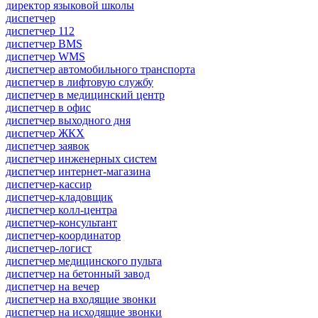
директор языковой школы
диспетчер
диспетчер 112
диспетчер BMS
диспетчер WMS
диспетчер автомобильного транспорта
диспетчер в лифтовую службу
диспетчер в медицинский центр
диспетчер в офис
диспетчер выходного дня
диспетчер ЖКХ
диспетчер заявок
диспетчер инженерных систем
диспетчер интернет-магазина
диспетчер-кассир
диспетчер-кладовщик
диспетчер колл-центра
диспетчер-консультант
диспетчер-координатор
диспетчер-логист
диспетчер медицинского пульта
диспетчер на бетонный завод
диспетчер на вечер
диспетчер на входящие звонки
диспетчер на исходящие звонки