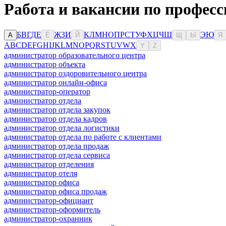
Работа и вакансии по професс
Б
В
Г
Д
Е
Ж
З
И
К
Л
М
Н
О
П
Р
С
Т
У
Ф
Х
Ц
Ч
Ш
Э
Ю
А
Ё
Й
Щ
Ы
Я
A
B
C
D
E
F
G
H
I
J
K
L
M
N
O
P
Q
R
S
T
U
V
W
X
Y
Z
администратор образовательного центра
администратор объекта
администратор оздоровительного центра
администратор онлайн-офиса
администратор-оператор
администратор отдела
администратор отдела закупок
администратор отдела кадров
администратор отдела логистики
администратор отдела по работе с клиентами
администратор отдела продаж
администратор отдела сервиса
администратор отделения
администратор отеля
администратор офиса
администратор офиса продаж
администратор-официант
администратор-оформитель
администратор-охранник