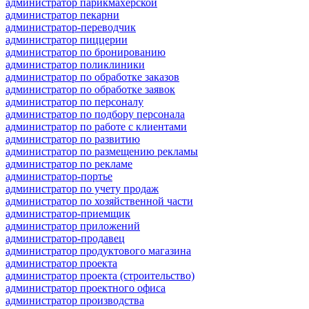
администратор парикмахерской
администратор пекарни
администратор-переводчик
администратор пиццерии
администратор по бронированию
администратор поликлиники
администратор по обработке заказов
администратор по обработке заявок
администратор по персоналу
администратор по подбору персонала
администратор по работе с клиентами
администратор по развитию
администратор по размещению рекламы
администратор по рекламе
администратор-портье
администратор по учету продаж
администратор по хозяйственной части
администратор-приемщик
администратор приложений
администратор-продавец
администратор продуктового магазина
администратор проекта
администратор проекта (строительство)
администратор проектного офиса
администратор производства