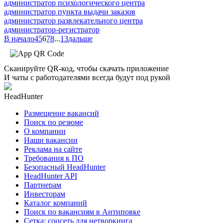
администратор психологического центра
администратор пункта выдачи заказов
администратор развлекательного центра
администратор-регистратор
В начало
4
5
6
7
8
...
13
дальше
Сканируйте QR-код, чтобы скачать приложение
И чаты с работодателями всегда будут под рукой
HeadHunter
Размещение вакансий
Поиск по резюме
О компании
Наши вакансии
Реклама на сайте
Требования к ПО
Безопасный HeadHunter
HeadHunter API
Партнерам
Инвесторам
Каталог компаний
Поиск по вакансиям в Антиповке
Сетка: соцсеть для нетворкинга