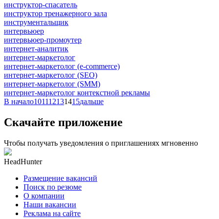
инструктор-спасатель
инструктор тренажерного зала
инструментальщик
интервьюер
интервьюер-промоутер
интернет-аналитик
интернет-маркетолог
интернет-маркетолог (e-commerce)
интернет-маркетолог (SEO)
интернет-маркетолог (SMM)
интернет-маркетолог контекстной рекламы
В начало
10
11
12
13
14
15
дальше
Скачайте приложение
Чтобы получать уведомления о приглашениях мгновенно
HeadHunter
Размещение вакансий
Поиск по резюме
О компании
Наши вакансии
Реклама на сайте