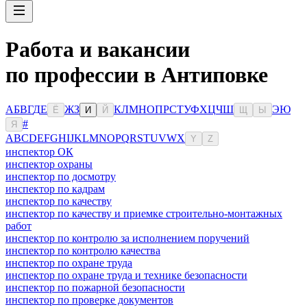
Работа и вакансии
по профессии в Антиповке
А
Б
В
Г
Д
Е
Ж
З
К
Л
М
Н
О
П
Р
С
Т
У
Ф
Х
Ц
Ч
Ш
Э
Ю
Ё
И
Й
Щ
Ы
#
Я
A
B
C
D
E
F
G
H
I
J
K
L
M
N
O
P
Q
R
S
T
U
V
W
X
Y
Z
инспектор ОК
инспектор охраны
инспектор по досмотру
инспектор по кадрам
инспектор по качеству
инспектор по качеству и приемке строительно-монтажных
работ
инспектор по контролю за исполнением поручений
инспектор по контролю качества
инспектор по охране труда
инспектор по охране труда и технике безопасности
инспектор по пожарной безопасности
инспектор по проверке документов