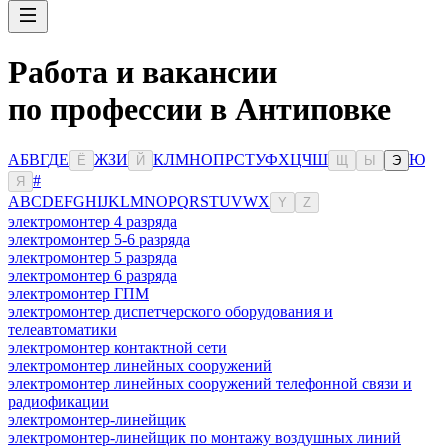
Работа и вакансии
по профессии в Антиповке
А
Б
В
Г
Д
Е
Ж
З
И
К
Л
М
Н
О
П
Р
С
Т
У
Ф
Х
Ц
Ч
Ш
Ю
Ё
Й
Щ
Ы
Э
#
Я
A
B
C
D
E
F
G
H
I
J
K
L
M
N
O
P
Q
R
S
T
U
V
W
X
Y
Z
электромонтер 4 разряда
электромонтер 5-6 разряда
электромонтер 5 разряда
электромонтер 6 разряда
электромонтер ГПМ
электромонтер диспетчерского оборудования и
телеавтоматики
электромонтер контактной сети
электромонтер линейных сооружений
электромонтер линейных сооружений телефонной связи и
радиофикации
электромонтер-линейщик
электромонтер-линейщик по монтажу воздушных линий