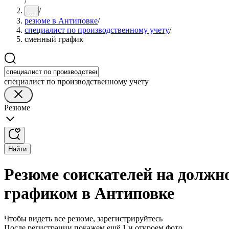
/
/
...
резюме в Антиповке
/
специалист по производственному учету
/
сменный график
специалист по производственному учету
Резюме
Найти
Резюме соискателей на должн
графиком в Антиповке
Чтобы видеть все резюме, зарегистрируйтесь
После регистрации покажем ещё 1 и откроем фото