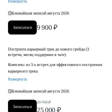
Развернуть
• Подготовиться к собеседованию и успешно пройти.
• Разобрать и выполнить тестовые задания.
Ближайшая запись
8 августа 2026
• Создать детальный индивидуальный плана развития и
вырасти на текущем месте работы.
9 900
₽
Записаться
• Построить здоровые отношения в команде и эффективно
работать с конфликтами.
Построить карьерный трек до нового грейда (3
Кому могу помочь:
встречи, месяц поддержки в чате)
Специалистам от Junior до Senior уровня:
• Product-менеджерам, кто хочет вырасти по грейду и
Комплекс из 3-х встреч для эффективного построения
зарплате
карьерного трека
• Владельцам стартапов, которые собирают команду, строят
Развернуть
процессы
• Project-менеджерам и маркетологам, кто хочет перейти в
Ближайшая запись
8 августа 2026
продукт и вырасти в зарплате
29 700
₽
Записаться
25 000
₽