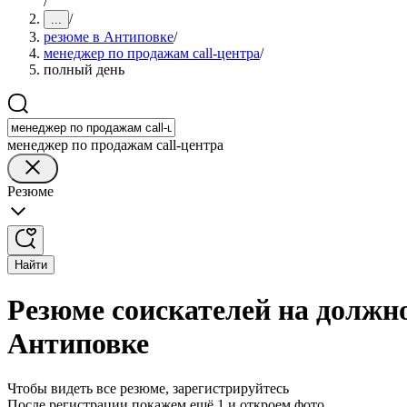
/
/
...
резюме в Антиповке
/
менеджер по продажам call-центра
/
полный день
менеджер по продажам call-центра
Резюме
Найти
Резюме соискателей на должно
Антиповке
Чтобы видеть все резюме, зарегистрируйтесь
После регистрации покажем ещё 1 и откроем фото