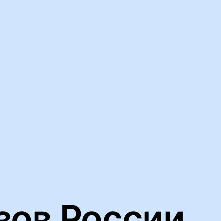
ьную работу нашего веб-сайта и анализировать сетевой трафик
йлов cookie
зов России