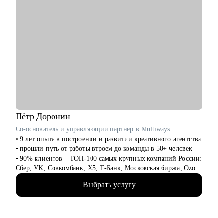
Пётр
Доронин
Со-основатель и управляющий партнер в Multiways
• 9 лет опыта в построении и развитии креативного агентства
• прошли путь от работы втроем до команды в 50+ человек
• 90% клиентов – ТОП-100 самых крупных компаний России:
Сбер, VK, Совкомбанк, X5, Т-Банк, Московская биржа, Ozon,
Лемана ПРО, inDrive и тд.
Выбрать услугу
• реализуем несколько сотен проектов в год, которые решают
задачи клиентов и берут призовые места на фестивалях
• экспертиза в продуктах: CG, анимация, креатив,
видеопродакшен, брендинг, образовательный контент и не