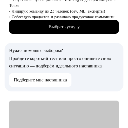
копирайтеры и т.д.
Точке
• предприниматели в креативных индустриях
• Лидирую команду из 23 человек (dev, ML, эксперты)
• Собеседую продактов и развиваю продуктовое комьюнити в
Точке
Выбрать услугу
• Помогла более 150 менти найти работу мечты!
С чем помогу:
• Оценка текущего уровня с выделением сильных сторон и
Нужна помощь с выбором?
зон роста (мок-интервью)
• Собрать сильное резюме, на которое начнут реагировать
Пройдите короткий тест или просто опишите свою
работодатели
ситуацию — подберём идеального наставника
• Собрать твой опыт в крутую самопрезентацию
• Решение продуктовых кейсов
Подберите мне наставника
• Сделать первые шаги в вайбкодинге и собрать свой первый
пет-проект
Кому могу помочь:
• Junior, middle продакты/проджекты
• Ребята из смежных профессий, кто хочет сделать карьерный
переход