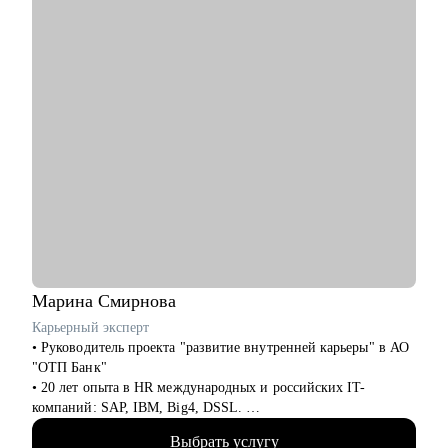
Марина
Смирнова
Карьерный эксперт
• Руководитель проекта "развитие внутренней карьеры" в АО
"ОТП Банк"
• 20 лет опыта в HR международных и российских IT-
компаний: SAP, IBM, Big4, DSSL.
• 13+ лет опыта в рекрутменте от миддл до ТОП-позиций в
Выбрать услугу
сферах продаж, финансов, ИТ, разработки, технического