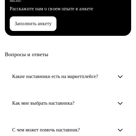
hh.ru?
Расскажите нам о своем опыте в анкете
Заполнить анкету
Вопросы и ответы
Какие наставники есть на маркетплейсе?
Карьерные наставники — это HR-
специалисты, карьерные консультанты,
Как мне выбрать наставника?
психологи, резюмерайтеры и менторы.
Умный поиск поможет в три клика выбрать
Менторы работают в ИТ, дизайне, других
наставника для достижения вашей цели.
С чем может помочь наставник?
узкоспециализированных сферах. Они