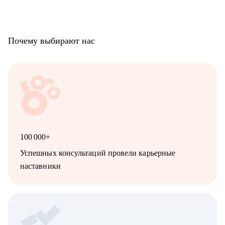
Специалистам от Начинающих до Топ-уровня:
• Проектный и продуктовый менеджмент
• Digital и маркетинг
• Продажи и развитие бизнеса
Почему выбирают нас
• Разработка
• DevOps / SRE
• UX/UI
• Тестирование
• Аналитика
• HR
- Начинающим и опытным карьерным консультантам и
менторам
100 000+
Успешных консультаций провели карьерные
наставники