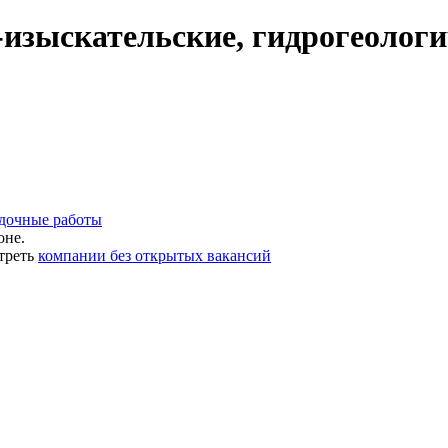
изыскательские, гидрогеологи
едочные работы
оне.
треть
компании без открытых вакансий