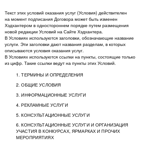
Текст этих условий оказания услуг (Условия) действителен
на момент подписания Договора может быть изменен
Хэдхантером в одностороннем порядке путем размещения
новой редакции Условий на Сайте Хэдхантера.
В Условиях используются заголовки, обозначающие название
услуги. Эти заголовки дают названия разделам, в которых
описываются условия оказания услуг.
В Условиях используются ссылки на пункты, состоящие только
из цифр. Такие ссылки ведут на пункты этих Условий.
1. ТЕРМИНЫ И ОПРЕДЕЛЕНИЯ
2. ОБЩИЕ УСЛОВИЯ
3. ИНФОРМАЦИОННЫЕ УСЛУГИ
1.1. Хэдхантер, или
Хэдхантер, ООО
4. РЕКЛАМНЫЕ УСЛУГИ
HeadHunter, или
«Хэдхантер», ИНН
2.1. Типы и статусы регистрации
5. КОНСУЛЬТАЦИОННЫЕ УСЛУГИ
Исполнитель
7718620740, адрес:
Типы регистрации
3.1. Предоставление доступа к базе данных
2.2. Активация услуг
6. КОНСУЛЬТАЦИОННЫЕ УСЛУГИ И ОРГАНИЗАЦИЯ
125047, г. Москва,
резюме с предложениями Соискателей
Описание и активация
УЧАСТИЯ В КОНКУРСАХ, ЯРМАРКАХ И ПРОЧИХ
2.1.1. Заказчику может быть присвоен один
4.0. Общие условия оказания рекламных услуг
внутригородская
о трудоустройстве с возможностью просмотра
МЕРОПРИЯТИЯХ
из Типов регистраций.
территория
4.0.1. Хэдхантер оказывает Заказчику услугу