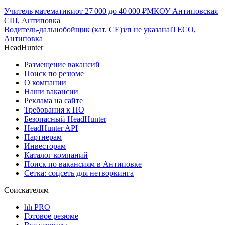
Учитель математики
от
27 000
до
40 000
₽
МКОУ Антиповская
СШ, Антиповка
Водитель-дальнобойщик (кат. CE)
з/п не указана
ITECO,
Антиповка
HeadHunter
Размещение вакансий
Поиск по резюме
О компании
Наши вакансии
Реклама на сайте
Требования к ПО
Безопасный HeadHunter
HeadHunter API
Партнерам
Инвесторам
Каталог компаний
Поиск по вакансиям в Антиповке
Сетка: соцсеть для нетворкинга
Соискателям
hh PRO
Готовое резюме