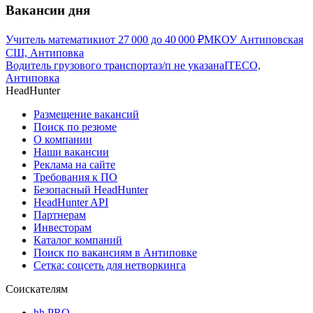
Вакансии дня
Учитель математики
от
27 000
до
40 000
₽
МКОУ Антиповская
СШ, Антиповка
Водитель грузового транспорта
з/п не указана
ITECO,
Антиповка
HeadHunter
Размещение вакансий
Поиск по резюме
О компании
Наши вакансии
Реклама на сайте
Требования к ПО
Безопасный HeadHunter
HeadHunter API
Партнерам
Инвесторам
Каталог компаний
Поиск по вакансиям в Антиповке
Сетка: соцсеть для нетворкинга
Соискателям
hh PRO