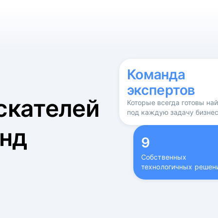
б
Команда
экспертов
скателей
Которые всегда готовы на
под каждую задачу бизне
нд
9
Собственных
технологичных решен