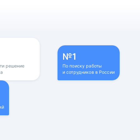
№1
йти решение
По поиску работы
са
и сотрудников в России
ий