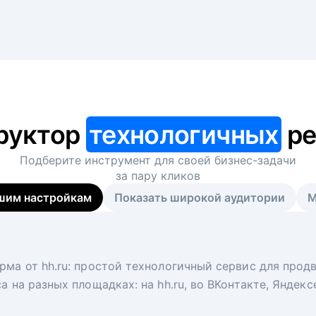
руктор
технологичных
ре
Подберите инструмент для своей
бизнес-задачи
за пару кликов
шим настройкам
Показать широкой аудитории
М
я
 рекрутер
рма от hh.ru: простой технологичный сервис для прод
 для вакансий на главной странице hh.ru. Увеличивает
под ключ. Решите, сколько кандидатов и когда вам нуж
а на разных площадках: на hh.ru, во ВКонтакте, Яндек
ологи, рекрутеры и проектные менеджеры hh.ru с цел
тов