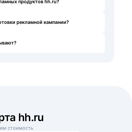
ламных продуктов hh.ru?
готовки рекламной кампании?
ывают?
рта hh.ru
аем стоимость