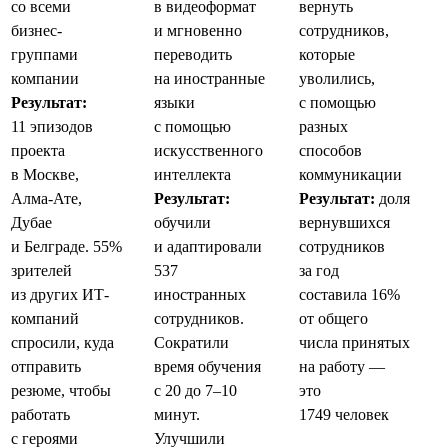
со всеми
в видеоформат
вернуть
бизнес-
и мгновенно
сотрудников,
группами
переводить
которые
компании
на иностранные
уволились,
Результат:
языки
с помощью
11 эпизодов
с помощью
разных
проекта
искусственного
способов
в Москве,
интеллекта
коммуникации
Алма-Ате,
Результат:
Результат:
доля
Дубае
обучили
вернувшихся
и Белграде. 55%
и адаптировали
сотрудников
зрителей
537
за год
из других ИТ-
иностранных
составила 16%
компаний
сотрудников.
от общего
спросили, куда
Сократили
числа принятых
отправить
время обучения
на работу —
резюме, чтобы
с 20 до 7–10
это
работать
минут.
1749 человек
с героями
Улучшили