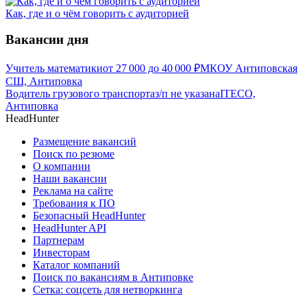
Как, где и о чём говорить с аудиторией
Вакансии дня
Учитель математики
от
27 000
до
40 000
₽
МКОУ Антиповская
СШ, Антиповка
Водитель грузового транспорта
з/п не указана
ITECO,
Антиповка
HeadHunter
Размещение вакансий
Поиск по резюме
О компании
Наши вакансии
Реклама на сайте
Требования к ПО
Безопасный HeadHunter
HeadHunter API
Партнерам
Инвесторам
Каталог компаний
Поиск по вакансиям в Антиповке
Сетка: соцсеть для нетворкинга