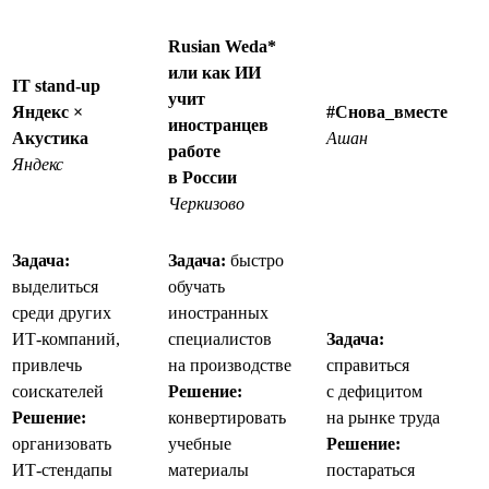
Rusian Weda*
или как ИИ
IT stand-up
учит
Яндекс ×
#Снова_вместе
иностранцев
Акустика
Ашан
работе
Яндекс
в России
Черкизово
Задача:
Задача:
быстро
выделиться
обучать
среди других
иностранных
ИТ-компаний,
специалистов
Задача:
привлечь
на производстве
справиться
соискателей
Решение:
с дефицитом
Решение:
конвертировать
на рынке труда
организовать
учебные
Решение:
ИТ-стендапы
материалы
постараться