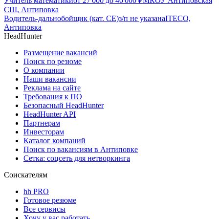
Учитель математики
от
27 000
до
40 000
₽
МКОУ Антиповская
СШ, Антиповка
Водитель-дальнобойщик (кат. CE)
з/п не указана
ITECO,
Антиповка
HeadHunter
Размещение вакансий
Поиск по резюме
О компании
Наши вакансии
Реклама на сайте
Требования к ПО
Безопасный HeadHunter
HeadHunter API
Партнерам
Инвесторам
Каталог компаний
Поиск по вакансиям в Антиповке
Сетка: соцсеть для нетворкинга
Соискателям
hh PRO
Готовое резюме
Все сервисы
Хочу у вас работать