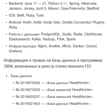
Backend:
Java 17 — 21, Python 3.11, Spring, Hibernate,
Jackson, Jersey, Junit 5, Maven, OpenTelemetry, Skaffold
IOS:
Swift, Ruby, Tuist
Android:
Kotlin, Kotlin Script (kts), Gradle Convention Plugins,
Ruby
Работа с данными:
PostgreSQL, Scylla, Redis, ClickHouse,
Elasticsearch, Kafka, Hadoop, Flink, Spark
Инфраструктура:
Nginx, Ansible, MinIo, Docker, Consul,
Grafana
Информация о правах на базы данных и программах
ЭВМ, включенных в реестр отечественного ПО
Базы данных
№ 2019670024 — «База данных HeadHunter»
№ 2019670023 — «База вакансий HeadHunter»
№ 2018620237 — «База вакансий HeadHunter»
№ 2015621803 — «База данных HeadHunter»