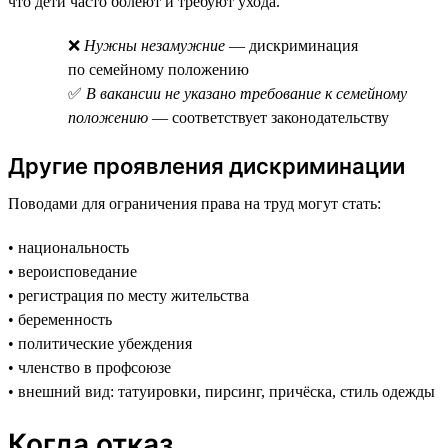
что дети часто болеют и требуют ухода.
❌
Нужны незамужние
— дискриминация
по семейному положению
✅
В вакансии не указано требование к семейному
положению
— соответствует законодательству
Другие проявления дискриминации
Поводами для ограничения права на труд могут стать:
• национальность
• вероисповедание
• регистрация по месту жительства
• беременность
• политические убеждения
• членство в профсоюзе
• внешний вид: татуировки, пирсинг, причёска, стиль одежды
Когда отказ