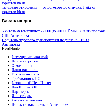
Трудовые отношения — от договора до отпуска. Гайд от
юристов hh.ru
Вакансии дня
Учитель математики
от
27 000
до
40 000
₽
МКОУ Антиповская
СШ, Антиповка
Водитель грузового транспорта
з/п не указана
ITECO,
Антиповка
HeadHunter
Размещение вакансий
Поиск по резюме
О компании
Наши вакансии
Реклама на сайте
Требования к ПО
Безопасный HeadHunter
HeadHunter API
Партнерам
Инвесторам
Каталог компаний
Поиск по вакансиям в Антиповке