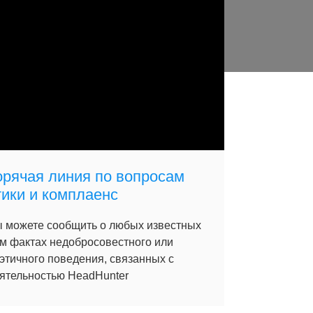
орячая линия по вопросам
тики и комплаенс
 можете сообщить о любых известных
м фактах недобросовестного или
этичного поведения, связанных с
ятельностью HeadHunter