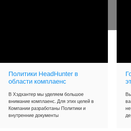
Политики HeadHunter в
Г
области комплаенс
э
В Хэдхантер мы уделяем большое
Вы
внимание комплаенс. Для этих целей в
ва
Компании разработаны Политики и
не
внутренние документы
де