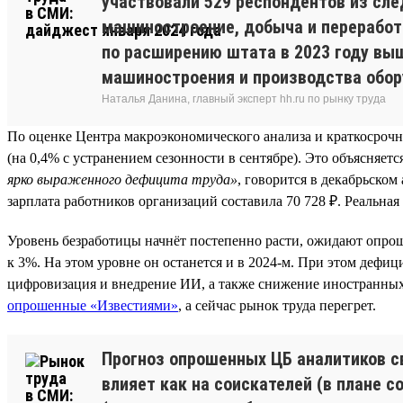
участвовали 529 респондентов из сле
машиностроение, добыча и переработк
по расширению штата в 2023 году выш
машиностроения и производства обор
Наталья Данина, главный эксперт hh.ru по рынку труда
По оценке Центра макроэкономического анализа и краткосрочно
(на 0,4% с устранением сезонности в сентябре). Это объясняе
ярко выраженного дефицита труда»
, говорится в декабрьско
зарплата работников организаций составила 70 728 ₽. Реальная
Уровень безработицы начнёт постепенно расти, ожидают опрош
к 3%. На этом уровне он останется и в 2024-м. При этом дефи
цифровизация и внедрение ИИ, а также снижение иностранных
опрошенные «Известиями»
, а сейчас рынок труда перегрет.
Прогноз опрошенных ЦБ аналитиков св
влияет как на соискателей (в плане 