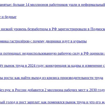
анятые: больше 14 миллионов работников ушли в неформальный
 и бедные
низкий уровень безработицы в РФ зарегистрировали в Подмоск
мика гастролёров»: почему дворники идут в курьеры
и потенциал: недоиспользованную рабочую силу в РФ оценили 
ёт рынок труда в 2024 году: конкуренция за кадры и изменение 
ы роста: как найти выход из кризиса производительности труда
без рук: в России добавится 2 миллиона рабочих мест к 2030 году
ый голод и рост зарплат: как поменялся рынок труда и что его ж