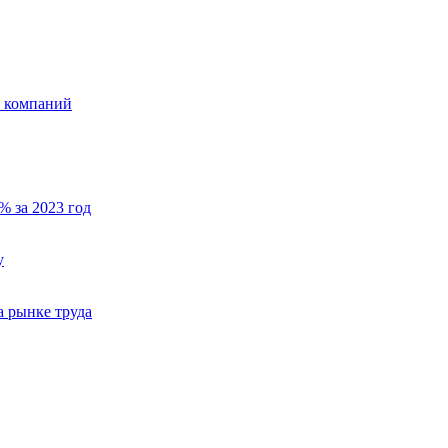
х компаний
% за 2023 год
у
а рынке труда