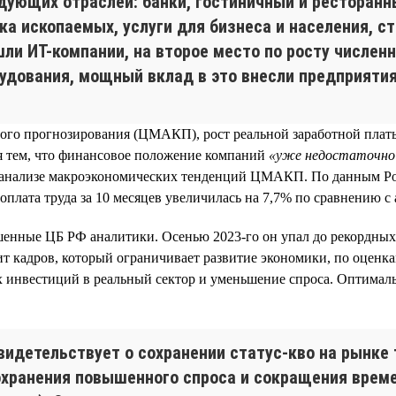
дующих отраслей: банки, гостиничный и ресторанн
а ископаемых, услуги для бизнеса и населения, с
ли ИТ-компании, на второе место по росту числен
удования, мощный вклад в это внесли предприятия
го прогнозирования (ЦМАКП), рост реальной заработной платы с
тся тем, что финансовое положение компаний
«уже недостаточно 
м анализе макроэкономических тенденций ЦМАКП. По данным Рос
 оплата труда за 10 месяцев увеличилась на 7,7% по сравнению 
енные ЦБ РФ аналитики. Осенью 2023-го он упал до рекордных 
цит кадров, который ограничивает развитие экономики, по оцен
 инвестиций в реальный сектор и уменьшение спроса. Оптимал
идетельствует о сохранении статус-кво на рынке 
сохранения повышенного спроса и сокращения време