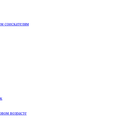
ым соискателям
ек
овом возрасте