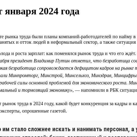
 января 2024 года
те рынка труда были планы компаний-работодателей по найму в
занятых и отток людей в неформальный сектор, а также ситуация
лода и роста зарплат: как поменялся рынок труда и что его ждёт
екабря президент Владимир Путин отметил, что безработица с
зкая безработица сопровождается дефицитом кадров на рынке тр
вали Минпромторг, Минстрой, Минсельхоз, Минздрав, Минцифры. 
 рабочей силы основной проблемой для экономического роста. М
омальный и тормозящий экономику»
, — напомнили в РБК ситуацию
ёт рынок труда в 2024 году, какой будет конкуренция за кадры и 
эксперты, опрошенные газетой.
 им стало сложнее искать и нанимать персонал, а 