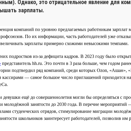
нным). Однако, это отрицательное явление для ко
вышать зарплаты.
уренция компаний по уровню предлагаемых работникам зарплат 
профсоюзов. По их информации, часть работодателей уже отказ
 увеличивать зарплаты примерно схожими невысокими темпами.
них подростков из-за дефицита кадров. В 2023 году было откры
»
представитель hh.ru. Это почти в 3 раза больше, чем годом ран
гории подтвердил ряд компаний, среди которых Ozon, «Ашан», «
 и кассирами — самое большое число приглашений приходится н
eCa.
и девушки ещё до совершеннолетия могли бы определяться с пр
молодёжной занятости до 2030 года. В перечне мероприятий —
силами студенческих отрядов, стимулирование миграции молодёж
занятости школьников заинтересует работодателей, позволив им