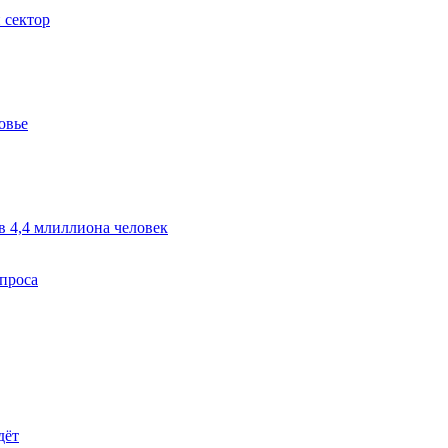
 сектор
овье
в 4,4 млиллиона человек
спроса
дёт