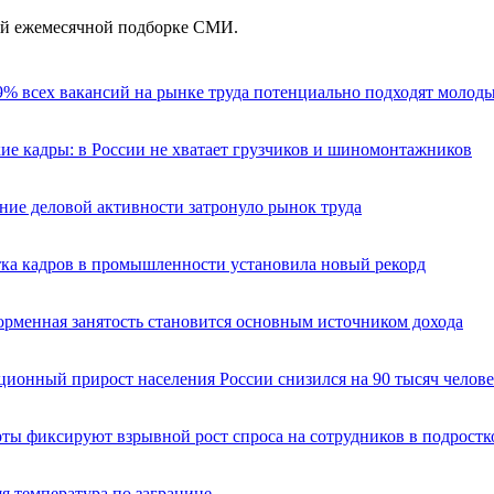
ей ежемесячной подборке СМИ.
% всех вакансий на рынке труда потенциально подходят молод
ие кадры: в России не хватает грузчиков и шиномонтажников
ие деловой активности затронуло рынок труда
ка кадров в промышленности установила новый рекорд
рменная занятость становится основным источником дохода
ионный прирост населения России снизился на 90 тыcяч челов
ты фиксируют взрывной рост спроса на сотрудников в подростк
я температура по загранице