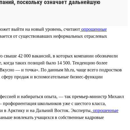
мпаний, поскольку означает дальнейшую
может выйти на новый уровень, считают
опрошенные
ывается от существовавших неформальных отраслевых
то свыше 42 000 вакансий, в которых компании обозначили
ее, когда таких позиций было 14 500. Тенденцию более
Вкусно — и точка». По данным hh.ru, чаще всего подростков
а сферу продаж и вспомогательные бизнес-функции
офессией и набираться опыта, — так премьер-министр Михаил
 профориентация школьников уже с шестого класса,
и в Арктику и на Дальний Восток. Эксперты,
опрошенные
 раньше вовлекать учащихся в собственные кадровые