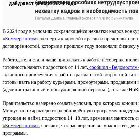
(экономия на пособиях нетрудоустрое
нехватку кадров и необходимость по
Наталья Данина, главный эксперт hh.ru по рынку труда
В 2024 году в условиях сохраняющейся нехватки кадров конк
«Коммерсантом»
эксперты кадровой отрасли и представители 
договорённостей, которые в прошлом году позволяли бизнесу
Работодатели стали чаще привлекать к работе несовершеннолет
готовность нанять подростков от 14 лет,
сообщил «Ведомостям
активного привлечения к работе граждан этой возрастной кате
готовы взять на работу курьерами, промоутерами, продавцами
(административный и обслуживающий персонал), а также HoR
Правительство намерено создать условия, при которых юноши 
Мишустин охарактеризовал обновлённую программу поддержки 
упрощение найма подростков 14−18 лет, временная занятость 
«Коммерсантом»
, считают, что расширение возможностей для 
программы.