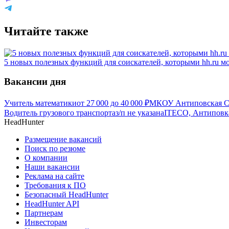
Читайте также
5 новых полезных функций для соискателей, которыми hh.ru мо
Вакансии дня
Учитель математики
от
27 000
до
40 000
₽
МКОУ Антиповская С
Водитель грузового транспорта
з/п не указана
ITECO, Антиповк
HeadHunter
Размещение вакансий
Поиск по резюме
О компании
Наши вакансии
Реклама на сайте
Требования к ПО
Безопасный HeadHunter
HeadHunter API
Партнерам
Инвесторам