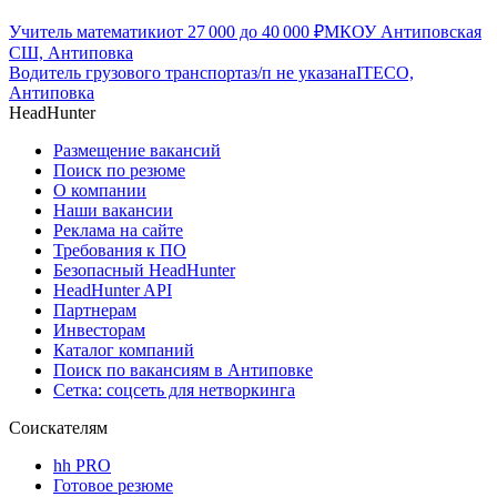
Учитель математики
от
27 000
до
40 000
₽
МКОУ Антиповская
СШ, Антиповка
Водитель грузового транспорта
з/п не указана
ITECO,
Антиповка
HeadHunter
Размещение вакансий
Поиск по резюме
О компании
Наши вакансии
Реклама на сайте
Требования к ПО
Безопасный HeadHunter
HeadHunter API
Партнерам
Инвесторам
Каталог компаний
Поиск по вакансиям в Антиповке
Сетка: соцсеть для нетворкинга
Соискателям
hh PRO
Готовое резюме