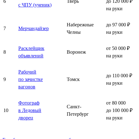
6
Тверь
до 120 000 ₽
с ЧПУ (ученик)
на руки
Набережные
до 97 000 ₽
7
Мерчандайзер
Челны
на руки
Расклейщик
от 50 000 ₽
8
Воронеж
объявлений
на руки
Рабочий
до 110 000 ₽
9
по зачистке
Томск
на руки
вагонов
Фотограф
от 80 000
Санкт-
10
в Ледовый
до 100 000 ₽
Петербург
дворец
на руки