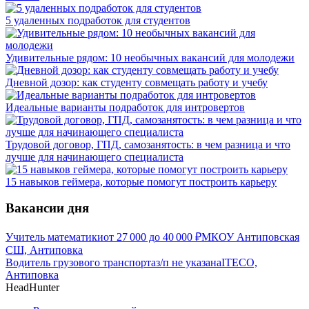
5 удаленных подработок для студентов
Удивительные рядом: 10 необычных вакансий для молодежи
Дневной дозор: как студенту совмещать работу и учебу
Идеальные варианты подработок для интровертов
Трудовой договор, ГПД, самозанятость: в чем разница и что
лучше для начинающего специалиста
15 навыков геймера, которые помогут построить карьеру
Вакансии дня
Учитель математики
от
27 000
до
40 000
₽
МКОУ Антиповская
СШ, Антиповка
Водитель грузового транспорта
з/п не указана
ITECO,
Антиповка
HeadHunter