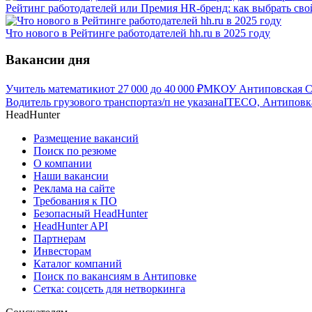
Рейтинг работодателей или Премия HR-бренд: как выбрать сво
Что нового в Рейтинге работодателей hh.ru в 2025 году
Вакансии дня
Учитель математики
от
27 000
до
40 000
₽
МКОУ Антиповская С
Водитель грузового транспорта
з/п не указана
ITECO, Антиповк
HeadHunter
Размещение вакансий
Поиск по резюме
О компании
Наши вакансии
Реклама на сайте
Требования к ПО
Безопасный HeadHunter
HeadHunter API
Партнерам
Инвесторам
Каталог компаний
Поиск по вакансиям в Антиповке
Сетка: соцсеть для нетворкинга