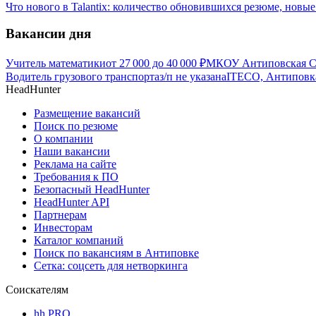
Что нового в Talantix: количество обновившихся резюме, новые
Вакансии дня
Учитель математики
от
27 000
до
40 000
₽
МКОУ Антиповская С
Водитель грузового транспорта
з/п не указана
ITECO, Антиповк
HeadHunter
Размещение вакансий
Поиск по резюме
О компании
Наши вакансии
Реклама на сайте
Требования к ПО
Безопасный HeadHunter
HeadHunter API
Партнерам
Инвесторам
Каталог компаний
Поиск по вакансиям в Антиповке
Сетка: соцсеть для нетворкинга
Соискателям
hh PRO