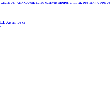
 фильтры, синхронизация комментариев с hh.ru, ревизия отчётов 
Ш, Антиповка
а