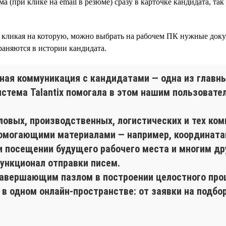
 (при клике на email в резюме) сразу в карточке кандидата, та
кликая на которую, можно выбрать на рабочем ПК нужные доку
раняются в истории кандидата.
ная коммуникация с кандидатами — одна из главных
стема Talantix помогала в этом нашим пользоват
овых, производственных, логистических и тех комп
могающими материалами — например, координатам
и посещении будущего рабочего места и многим дру
ункционал отправки писем.
завершающим пазлом в построении целостного проц
 в одном онлайн-пространстве: от заявки на подбо