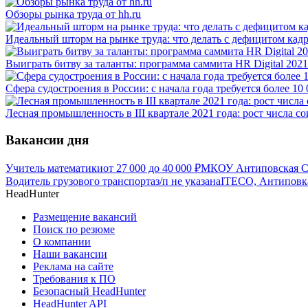
Обзоры рынка труда от hh.ru
Идеальный шторм на рынке труда: что делать с дефицитом кад
Выиграть битву за таланты: программа саммита HR Digital 2021
Сфера судостроения в России: с начала года требуется более 10
Лесная промышленность в III квартале 2021 года: рост числа с
Вакансии дня
Учитель математики
от
27 000
до
40 000
₽
МКОУ Антиповская С
Водитель грузового транспорта
з/п не указана
ITECO, Антиповк
HeadHunter
Размещение вакансий
Поиск по резюме
О компании
Наши вакансии
Реклама на сайте
Требования к ПО
Безопасный HeadHunter
HeadHunter API