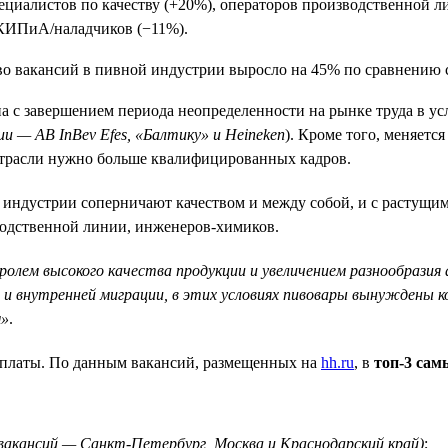
ециалистов по качеству (+20%), операторов производственной л
 КИПиА/наладчиков (−11%).
а с завершением периода неопределенности на рынке труда в у
 — AB InBev Efes, «Балтику» и Heineken
). Кроме того, меняет
отрасли нужно больше квалифицированных кадров.
 индустрии соперничают качеством и между собой, и с растущ
зводственной линии, инженеров-химиков.
лем высокого качества продукции и увеличением разнообразия
 и внутренней миграции, в этих условиях пивовары вынуждены к
м»
.
рплаты. По данным вакансий, размещенных на
hh.ru
, в
топ-3 са
я вакансий — Санкт-Петербург, Москва и Краснодарский край)
;