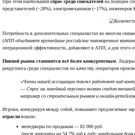
При этом наибольший
спрос среди соискателей
на позиции сп
представителей (−28%), электромехаников (−17%), инженеров
Потребность в дополнительных специалистах во многом связан
(
АПП объединяет крупнейшие российские пивоваренные компании
операционной эффективности, добавляют в АПП, а для этого 
Пивной рынок становится всё более конкурентным
. Лидеры
рекрутинга среди специалистов по качеству, операторов прои
«Члены нашей ассоциации также работают над контро
—
Спрос на линейный персонал вызван спадом внешней
например со строительным рынком и онлайн-ретейло
Игроки, конкурируя между собой, повышают предлагаемые за
отрасли
вошли:
менеджеры по продажам — 82 000 руб.
(рост зарплаты на 54,7% год к году; наибольшая дол