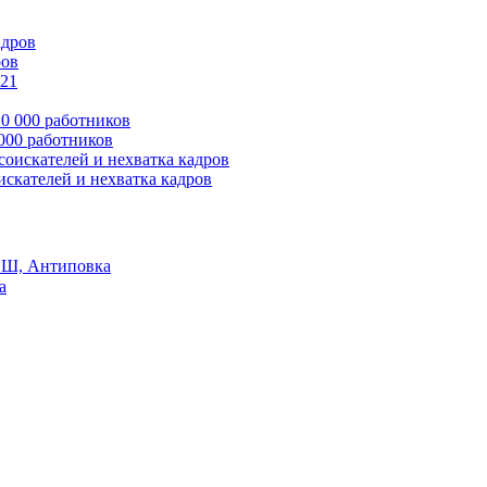
ров
 000 работников
оискателей и нехватка кадров
Ш, Антиповка
а