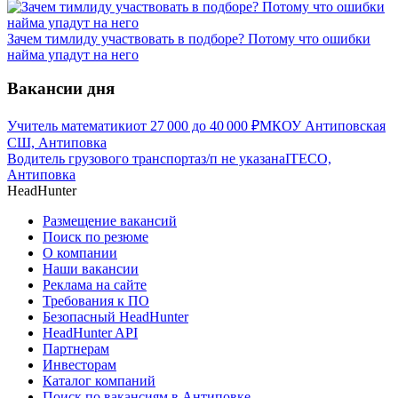
Зачем тимлиду участвовать в подборе? Потому что ошибки
найма упадут на него
Вакансии дня
Учитель математики
от
27 000
до
40 000
₽
МКОУ Антиповская
СШ, Антиповка
Водитель грузового транспорта
з/п не указана
ITECO,
Антиповка
HeadHunter
Размещение вакансий
Поиск по резюме
О компании
Наши вакансии
Реклама на сайте
Требования к ПО
Безопасный HeadHunter
HeadHunter API
Партнерам
Инвесторам
Каталог компаний
Поиск по вакансиям в Антиповке